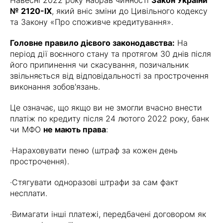
Навесні 2022 року набрав чинності
Закон України
№ 2120-IX
, який вніс зміни до Цивільного кодексу
та Закону «Про споживче кредитування».
Головне правило дієвого законодавства:
На
період дії воєнного стану та протягом 30 днів після
його припинення чи скасування, позичальник
звільняється від відповідальності за прострочення
виконання зобов'язань.
Це означає, що якщо ви не змогли вчасно внести
платіж по кредиту після 24 лютого 2022 року, банк
чи МФО
не мають права
:
·Нараховувати пеню (штраф за кожен день
прострочення).
·Стягувати одноразові штрафи за сам факт
несплати.
·Вимагати інші платежі, передбачені договором як