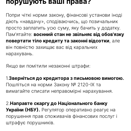
порушують ваші права?
Попри чіткі норми закону, фінансові установи іноді
діють «навдачу», сподіваючись, що позичальник
просто заплатить усю суму, яку бачить у додатку.
Пам'ятайте:
воєнний стан не звільняє від обов'язку
повертати тіло кредиту та законні відсотки
, але
він повністю захищає вас від каральних
нарахувань.
Якщо ви помітили незаконні штрафи:
1.
Зверніться до кредитора з письмовою вимогою.
Пошліться на норми Закону № 2120-IX та
вимагайте списати неправомірні нарахування.
2.
Направте скаргу до Національного банку
України (НБУ).
Регулятор оперативно реагує на
порушення прав споживачів фінансових послуг і
штрафує порушників.