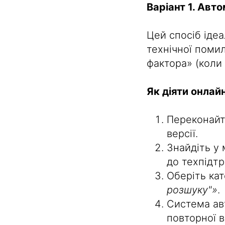
Варіант 1. Авт
Цей спосіб ідеа
технічної поми
фактора» (коли 
Як діяти онлайн
Переконайт
версії.
Знайдіть у
до техпідт
Оберіть ка
розшуку"»
.
Система ав
повторної в