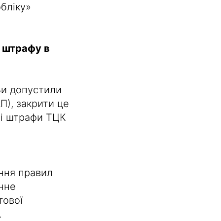
обліку»
о штрафу в
Ви допустили
П), закрити це
Усі штрафи ТЦК
ння правил
онне
тової
.