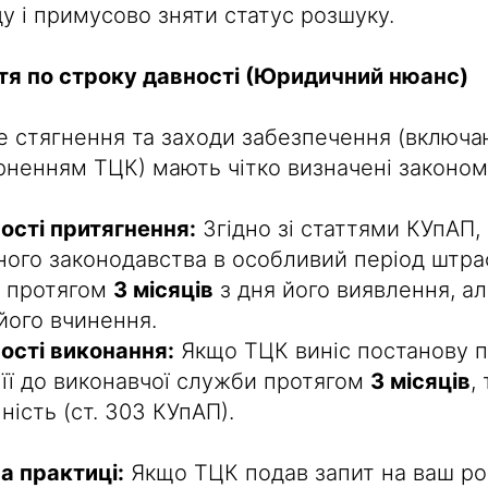
у і примусово зняти статус розшуку.
ття по строку давності (Юридичний нюанс)
е стягнення та заходи забезпечення (включ
ерненням ТЦК) мають чітко визначені законом
ості притягнення:
Згідно зі статтями КУпАП,
йного законодавства в особливий період штр
 протягом
3 місяців
з дня його виявлення, ал
його вчинення.
ості виконання:
Якщо ТЦК виніс постанову п
 її до виконавчої служби протягом
3 місяців
,
ність (ст. 303 КУпАП).
а практиці:
Якщо ТЦК подав запит на ваш роз