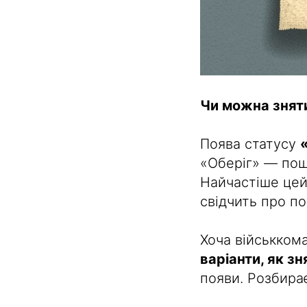
Чи можна знят
Поява статусу
«Оберіг» — пош
Найчастіше цей
свідчить про п
Хоча військком
варіанти, як з
появи. Розбира