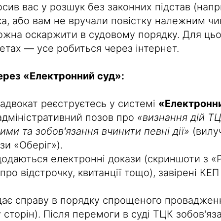
ив вас у розшук без законних підстав (напри
а, або вам не вручали повістку належним чин
ожна оскаржити в судовому порядку. Для цьо
етах — усе робиться через інтернет.
ерез «Електронний суд»:
 адвокат реєструєтесь у системі
«Електронн
адміністративний позов про
«визнання дій Т
ми та зобов'язання вчинити певні дії»
(вилу
зи «Оберіг»).
одаються електронні докази (скриншоти з «Р
про відстрочку, квитанції тощо), завірені КЕ
дає справу в порядку спрощеного проваджен
 сторін). Після перемоги в суді ТЦК зобов'я