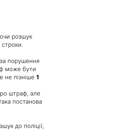
аючи розшук
 строки.
 за порушення
аф може бути
е не пізніше
1
ро штраф, але
 така постанова
шук до поліції,