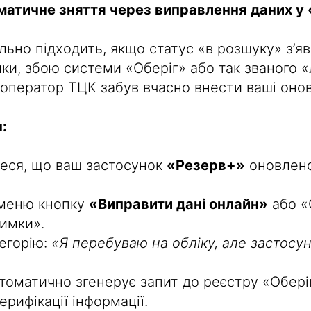
оматичне зняття через виправлення даних у
льно підходить, якщо статус «в розшуку» з’я
лки, збою системи «Оберіг» або так званого 
оператор ТЦК забув вчасно внести ваші оновл
:
еся, що ваш застосунок
«Резерв+»
оновлено
 меню кнопку
«Виправити дані онлайн»
або «
римки».
тегорію:
«Я перебуваю на обліку, але застосун
томатично згенерує запит до реєстру «Обері
ерифікації інформації.