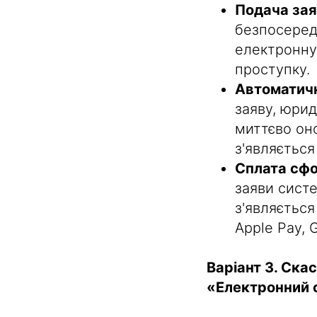
Подача зая
безпосеред
електронну
проступку.
Автоматичн
заяву, юрид
миттєво оно
з'являється
Сплата сф
заяви систе
з'являється
Apple Pay, 
Варіант 3. Ска
«Електронний 