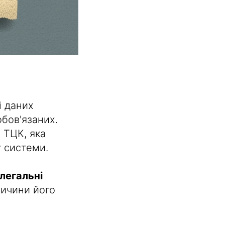
і даних
бов'язаних.
 ТЦК, яка
у системи.
 легальні
ричини його