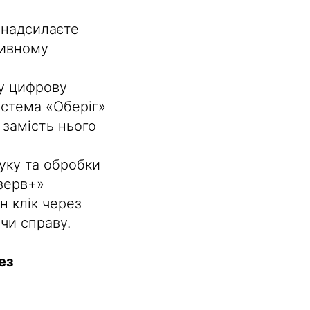
а
 надсилаєте
тивному
у цифрову
истема «Оберіг»
 замість нього
уку та обробки
езерв+»
н клік через
чи справу.
ез