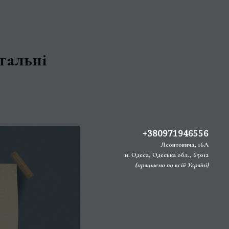
гальні
+380971946556
Леонтовича, 16А
м. Одеса, Одеська обл., 65012
(працюємо по всій Україні)