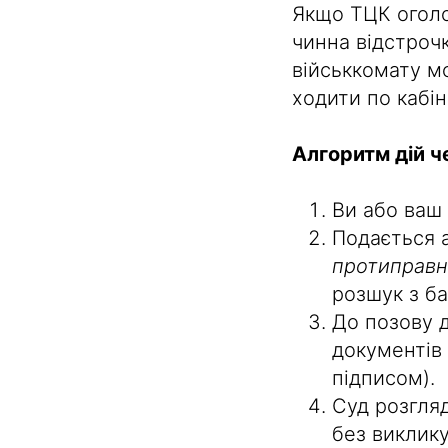
Якщо ТЦК оголос
чинна відстрочк
військкомату м
ходити по кабін
Алгоритм дій ч
Ви або ваш
Подається 
протиправни
розшук з ба
До позову д
документів 
підписом).
Суд розгля
без виклику