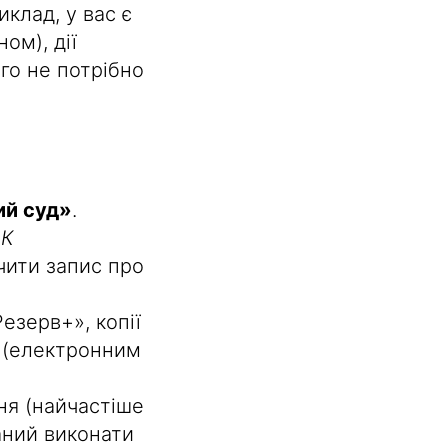
клад, у вас є
ом), дії
го не потрібно
ий суд»
.
ЦК
чити запис про
езерв+», копії
П (електронним
ня (найчастіше
заний виконати