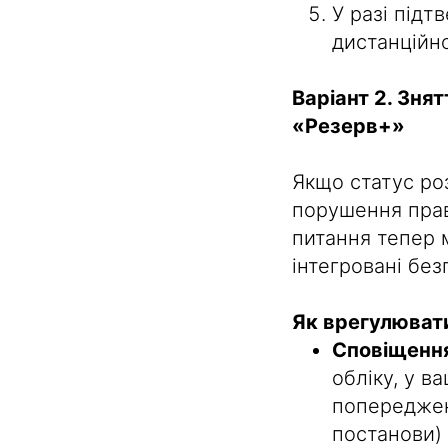
У разі підт
дистанційн
Варіант 2. Зня
«Резерв+»
Якщо статус ро
порушення прави
питання тепер м
інтегровані бе
Як врегулювати
Сповіщення
обліку, у в
попереджен
постанови) 