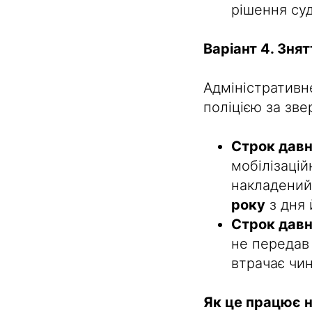
рішення суд
Варіант 4. Зня
Адміністративн
поліцією за зв
Строк давн
мобілізаці
накладений
року
з дня 
Строк давн
не передав
втрачає чин
Як це працює н