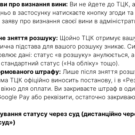
ви про визнання вини:
Ви не йдете до ТЦК, 
ньо в застосунку натискаєте кнопку згоди та
 заяву про визнання своєї вини в адміністра
е зняття розшуку:
Щойно ТЦК отримує ваш
ична підстава для вашого розшуку зникає. С
влює дані: статус «в розшуку» анулюється, а
 стандартний статус («На обліку» тощо).
ормованого штрафу:
Лише після зняття розш
ма ТЦК офіційно виносить постанову, і в «Р
 вікно для оплати. Ви закриваєте штраф в оди
Google Pay або реквізити, остаточно закриваю
сування статусу через суд (дистанційно чер
суд»)