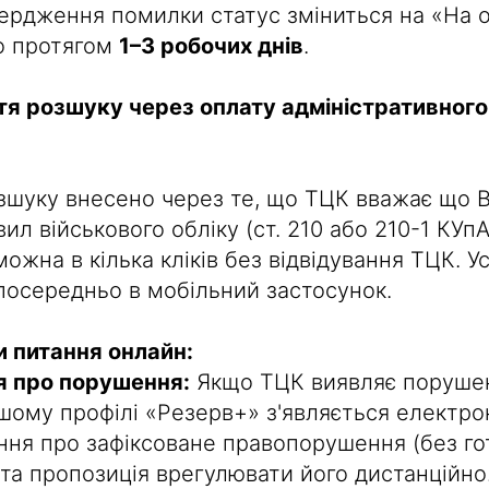
вердження помилки статус зміниться на «На 
о протягом
1–3 робочих днів
.
ття розшуку через оплату адміністративног
зшуку внесено через те, що ТЦК вважає що 
л військового обліку (ст. 210 або 210-1 КУпА
ожна в кілька кліків без відвідування ТЦК. 
зпосередньо в мобільний застосунок.
 питання онлайн:
 про порушення:
Якщо ТЦК виявляє поруше
ашому профілі «Резерв+» з'являється електр
ня про зафіксоване правопорушення (без го
та пропозиція врегулювати його дистанційно