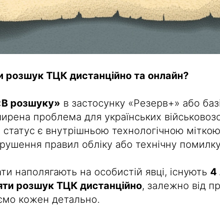
и розшук ТЦК дистанційно та онлайн?
«В розшуку»
в застосунку «Резерв+» або баз
ирена проблема для українських військовозо
 статус є внутрішньою технологічною міткою
орушення правил обліку або технічну помилк
ати наполягають на особистій явці, існують
4
няти розшук ТЦК дистанційно
, залежно від п
ємо кожен детально.