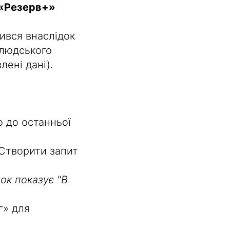
 «Резерв+»
вився внаслідок
«людського
ені дані).
 до останньої
Створити запит
ок показує "В
г» для