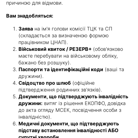
причиною для відмови.
Вам знадобляться:
Заява
на ім'я голови комісії ТЦК та СП
(складається за визначеною формою
працівником ЦНАП).
Військовий квиток / РЕЗЕРВ+
(обов'язково
маєте перебувати на військовому обліку,
бажано без розшуку).
Паспорти та ідентифікаційні коди
(ваші та
дружини).
Свідоцтво про шлюб
(офіційне
підтвердження родинних зв'язків).
Документи, що підтверджують інвалідність
дружини:
витяг із рішення ЕКОПФО, довідка
до акта огляду МСЕК, посвідчення особи з
інвалідністю).
Медичні документи, що підтверджують
підставу встановлення інвалідності АБО
супутні хвороби.