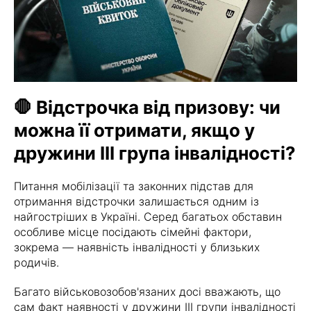
🛑 Відстрочка від призову: чи
можна її отримати, якщо у
дружини ІІІ група інвалідності?
Питання мобілізації та законних підстав для
отримання відстрочки залишається одним із
найгостріших в Україні. Серед багатьох обставин
особливе місце посідають сімейні фактори,
зокрема — наявність інвалідності у близьких
родичів.
Багато військовозобов'язаних досі вважають, що
сам факт наявності у дружини ІІІ групи інвалідності