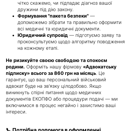
чітко скажемо, чи підпадає діагноз вашої
дружини під дію закону.
Формування "пакета безпеки"
—
допоможемо зібрати та правильно оформити
всі медичні та юридичні документи.
Юридичний супровід
— підготуємо заяву та
проконсультуємо щодо алгоритму поводження
на кожному етапі.
Не ризикуйте своєю свободою та спокоєм
родини.
Оформіть нашу фірмову
«Адвокатську
підписку» всього за 860 грн на місяць
. Це
гарантує, що ваш персональний військовий
адвокат буде на зв'язку цілодобово. Якщо
виникнуть спірні питання щодо медичних
документів ЕКОПФО або процедури подачі — ми
включимося в процес негайно і захистимо ваші
інтереси.
📞 Потрібна допомога в оформленні