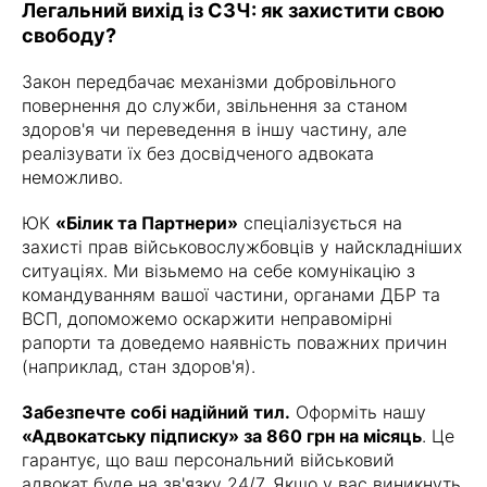
Легальний вихід із СЗЧ: як захистити свою
свободу?
Закон передбачає механізми добровільного
повернення до служби, звільнення за станом
здоров'я чи переведення в іншу частину, але
реалізувати їх без досвідченого адвоката
неможливо.
ЮК
«Білик та Партнери»
спеціалізується на
захисті прав військовослужбовців у найскладніших
ситуаціях. Ми візьмемо на себе комунікацію з
командуванням вашої частини, органами ДБР та
ВСП, допоможемо оскаржити неправомірні
рапорти та доведемо наявність поважних причин
(наприклад, стан здоров'я).
Забезпечте собі надійний тил.
Оформіть нашу
«Адвокатську підписку» за 860 грн на місяць
. Це
гарантує, що ваш персональний військовий
адвокат буде на зв'язку 24/7. Якщо у вас виникнуть