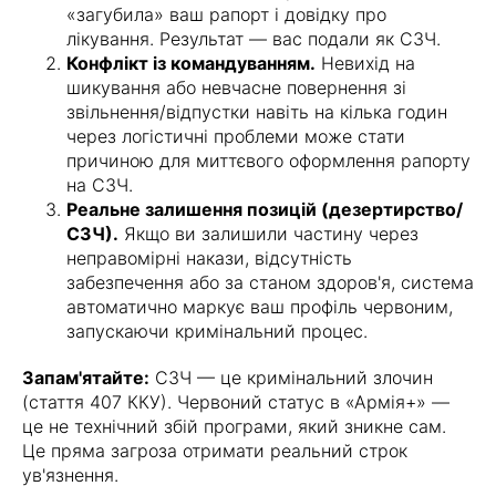
«загубила» ваш рапорт і довідку про
лікування. Результат — вас подали як СЗЧ.
Конфлікт із командуванням.
Невихід на
шикування або невчасне повернення зі
звільнення/відпустки навіть на кілька годин
через логістичні проблеми може стати
причиною для миттєвого оформлення рапорту
на СЗЧ.
Реальне залишення позицій (дезертирство/
СЗЧ).
Якщо ви залишили частину через
неправомірні накази, відсутність
забезпечення або за станом здоров'я, система
автоматично маркує ваш профіль червоним,
запускаючи кримінальний процес.
Запам'ятайте:
СЗЧ — це кримінальний злочин
(стаття 407 ККУ). Червоний статус в «Армія+» —
це не технічний збій програми, який зникне сам.
Це пряма загроза отримати реальний строк
ув'язнення.