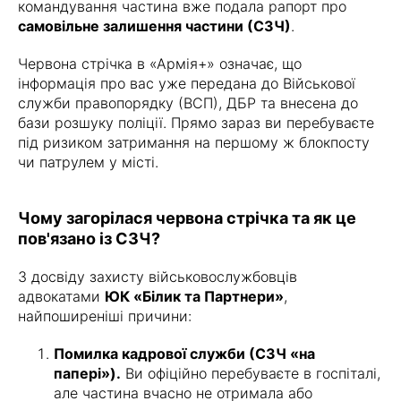
командування частина вже подала рапорт про
самовільне залишення частини (СЗЧ)
.
Червона стрічка в «Армія+» означає, що
інформація про вас уже передана до Військової
служби правопорядку (ВСП), ДБР та внесена до
бази розшуку поліції. Прямо зараз ви перебуваєте
під ризиком затримання на першому ж блокпосту
чи патрулем у місті.
Чому загорілася червона стрічка та як це
пов'язано із СЗЧ?
З досвіду захисту військовослужбовців
адвокатами
ЮК «Білик та Партнери»
,
найпоширеніші причини:
Помилка кадрової служби (СЗЧ «на
папері»).
Ви офіційно перебуваєте в госпіталі,
але частина вчасно не отримала або