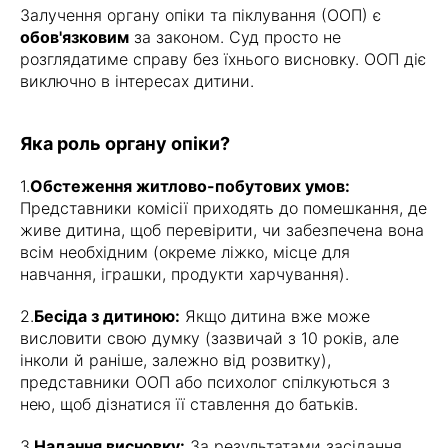
Залучення органу опіки та піклування (ООП) є
обов'язковим
за законом. Суд просто не
розглядатиме справу без їхнього висновку. ООП діє
виключно в інтересах дитини.
Яка роль органу опіки?
1.
Обстеження житлово-побутових умов:
Представники комісії приходять до помешкання, де
живе дитина, щоб перевірити, чи забезпечена вона
всім необхідним (окреме ліжко, місце для
навчання, іграшки, продукти харчування).
2.
Бесіда з дитиною:
Якщо дитина вже може
висловити свою думку (зазвичай з 10 років, але
інколи й раніше, залежно від розвитку),
представники ООП або психолог спілкуються з
нею, щоб дізнатися її ставлення до батьків.
3.
Надання висновку:
За результатами засідання