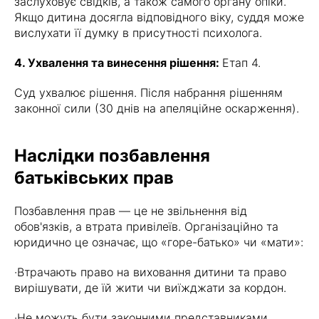
заслуховує свідків, а також самого органу опіки.
Якщо дитина досягла відповідного віку, суддя може
вислухати її думку в присутності психолога.
4. Ухвалення та винесення рішення:
Етап 4.
Суд ухвалює рішення. Після набрання рішенням
законної сили (30 днів на апеляційне оскарження).
Наслідки позбавлення
батьківських прав
Позбавлення прав — це не звільнення від
обов'язків, а втрата привілеїв. Організаційно та
юридично це означає, що «горе-батько» чи «мати»:
·Втрачають право на виховання дитини та право
вирішувати, де їй жити чи виїжджати за кордон.
·Не можуть бути законними представниками