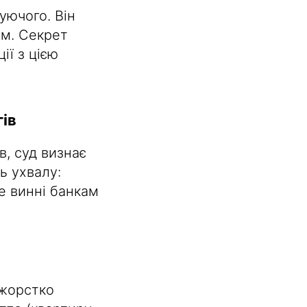
уючого. Він
ом. Секрет
ії з цією
гів
, суд визнає
ь ухвалу:
не винні банкам
жорстко