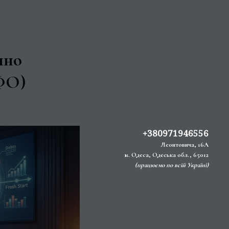
нно
МФО)
+380971946556
Леонтовича, 16А
м. Одеса, Одеська обл., 65012
(працюємо по всій Україні)