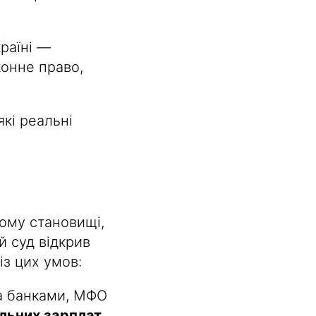
раїні —
конне право,
які реальні
ому становищі,
й суд відкрив
із цих умов:
а банками, МФО
льних зарплат