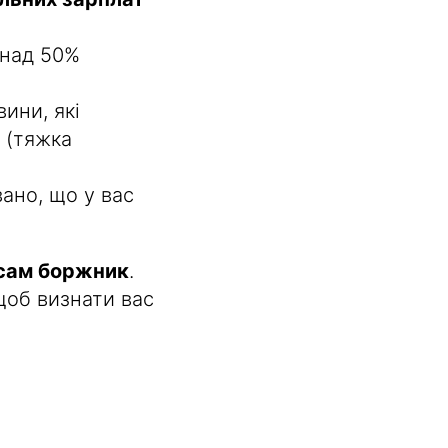
онад 50%
вини, які
 (тяжка
ано, що у вас
сам боржник
.
щоб визнати вас