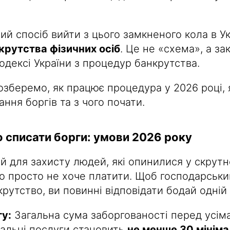
й спосіб вийти з цього замкненого кола в Ук
рутства фізичних осіб
. Це не «схема», а за
одексі України з процедур банкрутства.
озберемо, як працює процедура у 2026 році, 
ння боргів та з чого почати.
о списати борги: умови 2026 року
й для захисту людей, які опинилися у скрутн
то просто не хоче платити. Щоб господарськи
рутство, ви повинні відповідати бодай одній 
гу:
Загальна сума заборгованості перед усім
нальні послуги становить
не менше 30 мініма