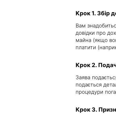
Крок 1. Збір 
Вам знадобитьс
довідки про дох
майна (якщо во
платити (наприк
Крок 2. Пода
Заява подається
подається дета
процедури пога
Крок 3. Приз