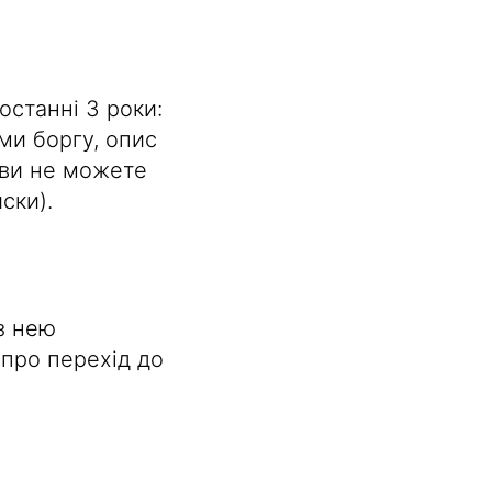
останні 3 роки:
ми боргу, опис
 ви не можете
ски).
з нею
 про перехід до