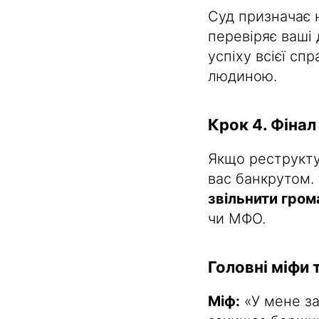
Суд призначає 
перевіряє ваші
успіху всієї сп
людиною.
Крок 4. Фінал
Якщо реструкту
вас банкрутом.
звільнити гром
чи МФО.
Головні міфи 
Міф:
«У мене за