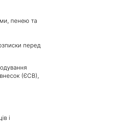
ми, пенею та
озписки перед
кодування
внесок (ЄСВ),
ів і