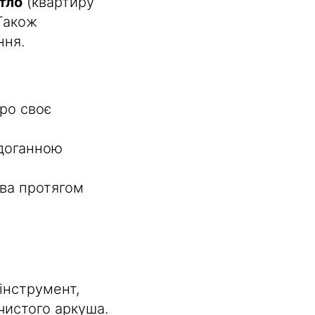
тло
(квартиру
 Також
ння.
ро своє
здоганною
ва протягом
інструмент,
чистого аркуша.