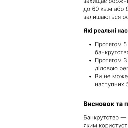
захищає боржни
до 60 кв.м або 
залишаються ос
Які реальні нас
Протягом 5 
банкрутство
Протягом 3
діловою ре
Ви не може
наступних 5
Висновок та 
Банкрутство — 
яким користуєть