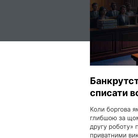
Банкрутст
списати в
Коли боргова ям
глибшою за щом
другу роботу» п
приватними ви