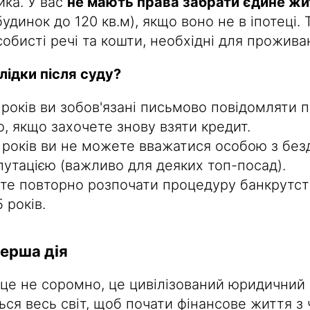
ка. У вас
не мають права забрати єдине жи
будинок до 120 кв.м), якщо воно не в іпотеці.
обисті речі та кошти, необхідні для прожива
лідки після суду?
років ви зобов'язані письмово повідомляти п
, якщо захочете знову взяти кредит.
 років ви не можете вважатися особою з бе
путацією (важливо для деяких топ-посад).
те повторно розпочати процедуру банкрутст
 років.
перша дія
це не соромно, це цивілізований юридичний 
ся весь світ, щоб почати фінансове життя з 