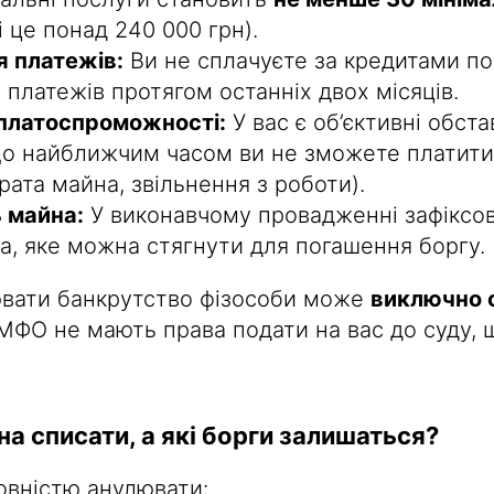
і це понад 240 000 грн).
 платежів:
Ви не сплачуєте за кредитами п
платежів протягом останніх двох місяців.
платоспроможності:
У вас є об’єктивні обста
що найближчим часом ви не зможете платити
рата майна, звільнення з роботи).
ь майна:
У виконавчому провадженні зафіксов
а, яке можна стягнути для погашення боргу.
ювати банкрутство фізособи може
виключно 
МФО не мають права подати на вас до суду, 
а списати, а які борги залишаться?
овністю анулювати: