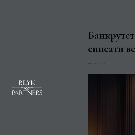
Банкрутств
списати в
14.06.2026