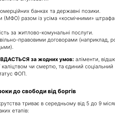
комерційних банках та державні позики.
и (МФО) разом із усіма «космічними» штрафа
ість за житлово-комунальні послуги.
ивільно-правовими договорами (наприклад, р
ьми).
 ВДАСТЬСЯ за жодних умов:
аліменти, відш
 каліцтвом чи смертю, та єдиний соціальний 
татус ФОП.
роки до свободи від боргів
утства триває в середньому від 5 до 9 місяц
аких етапів: