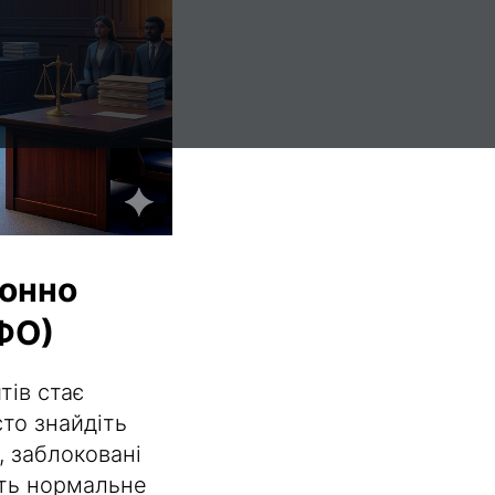
конно
МФО)
тів стає
то знайдіть
, заблоковані
ть нормальне