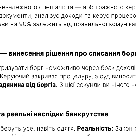
незалежного спеціаліста — арбітражного кер
 документи, аналізує доходи та керує процес
рави на 90% залежить від правильної комунікац
 — винесення рішення про списання бор
ризувати борг неможливо через брак доходів
 Керуючий закриває процедуру, а суд виносит
адянина від боргів
. З цієї секунди ви нічого 
та реальні наслідки банкрутства
беруть усе, навіть одяг».
Реальність:
Закон 