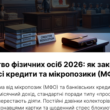
во фізичних осіб 2026: як за
сі кредити та мікропозики (
а від мікропозик (МФО) та банківських креди
ісячний дохід, стандартні поради типу «прос
ерестають діяти. Постійні дзвінки колекторів
конавцями картки та щоденний стрес блокую