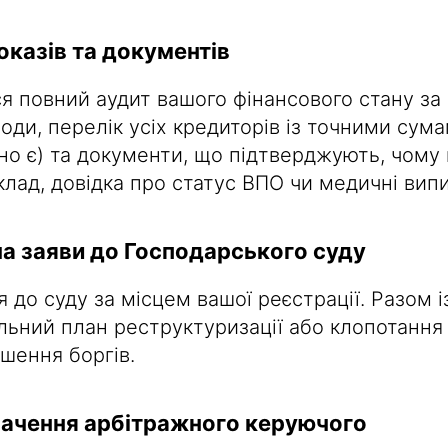
доказів та документів
я повний аудит вашого фінансового стану за 
оди, перелік усіх кредиторів із точними сума
но є) та документи, що підтверджують, чому
лад, довідка про статус ВПО чи медичні випи
ча заяви до Господарського суду
 до суду за місцем вашої реєстрації. Разом і
льний план реструктуризації або клопотання
шення боргів.
начення арбітражного керуючого