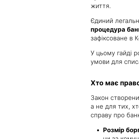
життя.
Єдиний легальни
процедура банк
зафіксоване в К
У цьому гайді р
умови для списа
Хто має прав
Закон створени
а не для тих, х
справу про банк
Розмір бор
чи за кому