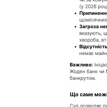
(у 2026 роц
Припинення
щомісячних 
Загроза не
вказують, 
хвороба, вт
Відсутніст
немає майн
Важливо:
Ініці
Жоден банк чи 
банкрутом.
Що саме можн
Суд дозволяє п