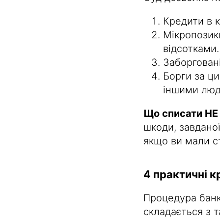
Кредити в 
Мікропозик
відсотками.
Заборгован
Борги за ц
іншими люд
Що списати НЕ
шкоди, завданої
якщо ви мали с
4 практичні к
Процедура банкр
складається з т